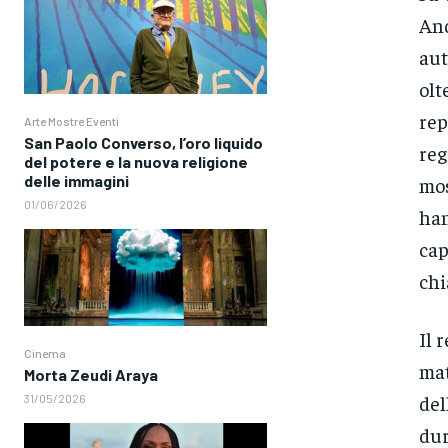
And
aut
olt
rep
Arte Mostre Eventi
San Paolo Converso, l’oro liquido
reg
del potere e la nuova religione
delle immagini
mos
01/06/2026
han
cap
chi
Il 
Cinema
mat
Morta Zeudi Araya
del
31/05/2026
dur