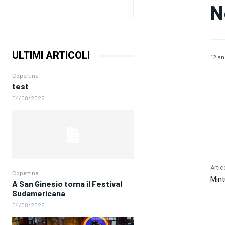
N
ULTIMI ARTICOLI
12 an
Copertina
test
04/08/2026
Artic
Copertina
Mint
A San Ginesio torna il Festival
Sudamericana
04/08/2026