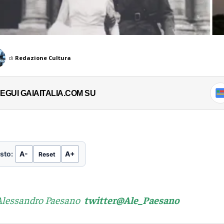
di
Redazione Cultura
EGUI GAIAITALIA.COM SU
sto:
A-
A+
Reset
Alessandro Paesano
twitter@Ale_Paesano