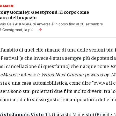
GI ANCHE
ony Gormley. Geestgrond: il corpo come
ura dello spazio
abio Galli Al KMSKA di Anversa è in corso fino al 20 settembre
→
 Geestgrond, la più...
l’ambito di quel che rimane di una delle sezioni più 
 Festival (e che invece è stata sempre più depotenziat
si cancellazione di quest’anno) che nacque come
Ex
neMaxxi
e adesso è
Wired Next Cinema powered by M
ista e una casa automobilistica, come dire “evviva il 
isera sono stai proiettati due film molto diversi tra lo
omunati dallo stesso gusto ri-manipolatorio delle i
Visto Jamais Visto
(t.l. Già visto Mai visto) (Brasile,