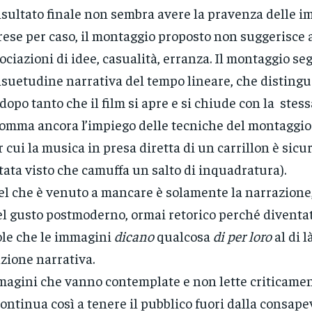
risultato finale non sembra avere la pravenza delle 
rese per caso, il montaggio proposto non suggerisce 
ociazioni di idee, casualità, erranza. Il montaggio se
suetudine narrativa del tempo lineare, che distingu
dopo tanto che il film si apre e si chiude con la stes
omma ancora l’impiego delle tecniche del montaggio 
r cui la musica in presa diretta di un carrillon è sic
tata visto che camuffa un salto di inquadratura).
l che è venuto a mancare è solamente la narrazione
l gusto postmoderno, ormai retorico perché diventa
le che le immagini
dicano
qualcosa
di per loro
al di l
zione narrativa.
agini che vanno contemplate e non lette criticamen
continua così a tenere il pubblico fuori dalla consape