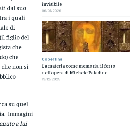
invisibile
ti dal suo
06/01/2026
tra i quali
ale di
(il figlio del
gista che
ndo) che
Copertina
La materia come memoria: il ferro
 che non si
nell’opera di Michele Paladino
bblico
19/12/2025
erca su quel
ria. Immagini
enuto a lui