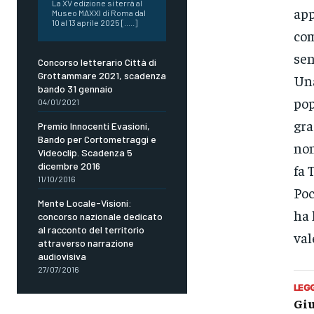
La XV edizione si terrà al
app
Museo MAXXI di Roma dal
10 al 13 aprile 2025 [.....]
com
sen
Concorso letterario Città di
Grottammare 2021, scadenza
Una
bando 31 gennaio
pop
04/01/2021
gra
Premio Innocenti Evasioni,
Bando per Cortometraggi e
non
Videoclip. Scadenza 5
dicembre 2016
fa 
11/10/2016
Poc
Mente Locale-Visioni:
ha 
concorso nazionale dedicato
al racconto del territorio
val
attraverso narrazione
audiovisiva
27/07/2016
LEG
Giu