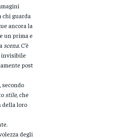
immagini
a chi guarda
gue ancora la
e un prima e
sa
scena
. C’è
invisibile
uramente post
, secondo
to
stile
, che
à della loro
te.
volezza degli