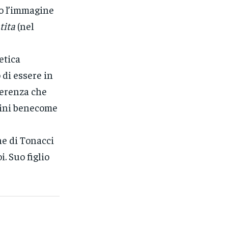
o l’immagine
tita
(nel
etica
 di essere in
ferenza che
gini benecome
ne di Tonacci
. Suo figlio