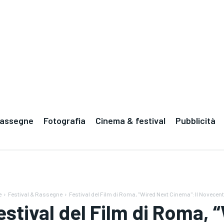
Rassegne
Fotografia
Cinema & festival
Pubblicità
e
Festival & Rassegne
Festival del Film di Roma, "Wired Next Cinema": Il Novecen
estival del Film di Roma, 