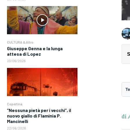
CULTURA & Altro
Giuseppe Genna e la lunga
attesa di Lopez
S
23/06/2026
Te
Copertina
“Nessuna pietà per i vecchi”, il
di
nuovo giallo di Flaminia P.
Mancinelli
22/06/2026