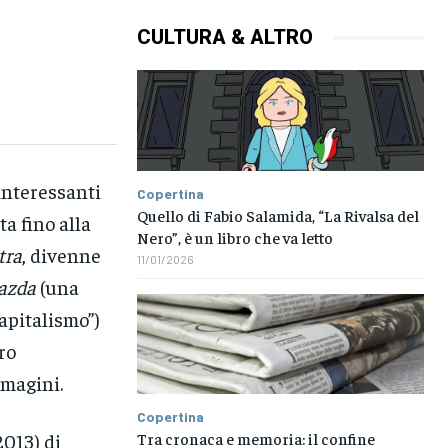
CULTURA & ALTRO
interessanti
Copertina
Quello di Fabio Salamida, “La Rivalsa del
a fino alla
Nero”, è un libro che va letto
tra
, divenne
11/01/2026
azda
(una
capitalismo”)
ro
mmagini.
Copertina
Tra cronaca e memoria: il confine
 2013) di