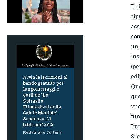
Il 
rip
ass
con
un 
ins
(pe
edi
Al via le iscrizioni al
bando gratuito per
Que
lungometraggi e
corti de “Lo
que
Spiraglio
vuo
Filmfestival della
Salute Mentale”.
fun
Scadenza: 21
febbraio 2025
Imm
Redazione Cultura
Si 