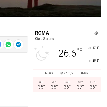
ROMA
Cielo Sereno
°
27.3
°
C
26.6
°
25.5
50%
2.1m/s
0%
GIO
VEN
SAB
DOM
LUN
35
°
35
°
36
°
37
°
36
°