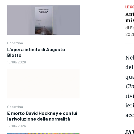
LEG
Ant
mis
di F
2026
Copertina
L’opera infinita di Augusto
Blotto
Nel
18/06/2026
del
qua
Ci
riv
ier
Copertina
È morto David Hockney e con lui
acc
la rivoluzione della normalità
12/06/2026
Já 