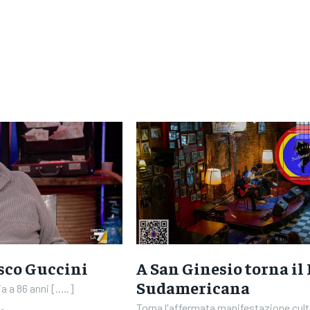
sco Guccini
A San Ginesio torna il 
Sudamericana
a a 86 anni [.....]
Torna l'affermata manifestazione cultur