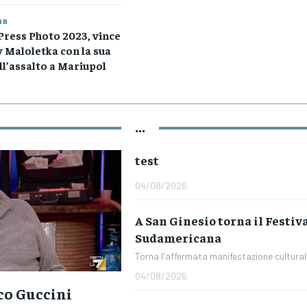
na
Press Photo 2023, vince
 Maloletka con la sua
ll’assalto a Mariupol
...
test
04/08/2026
A San Ginesio torna il Festiv
Sudamericana
Torna l'affermata manifestazione culturale 
04/08/2026
co Guccini