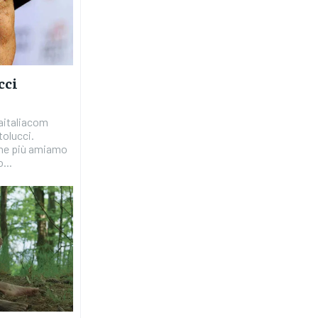
cci
aitaliacom
 che più amiamo
...