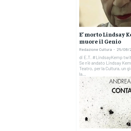
E’ morto Lindsay K
muore il Genio
Redazione Cultura
-
25/08/
di E.T. #LindsayKemp twi
Se n'è andato Lindsay Kemp 
Teatro, per la Cultura, un 
la...