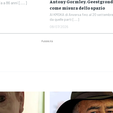
Antony Gormley. Geestgrond:
a a 86 anni [.....]
come misura dello spazio
Al KMSKA di Anversa fino al 20 settembre
da quelle parti [.....]
08/07/2026
Pubblicità