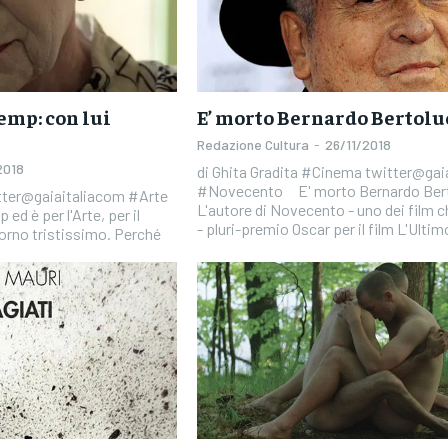
emp: con lui
E’ morto Bernardo Bertolu
Redazione Cultura
-
26/11/2018
2018
di Ghita Gradita #Cinema twitter@gai
#Novecento E' morto Bernardo Bertolucci.
tter@gaiaitaliacom #Arte
L'autore di Novecento - uno dei film
ed è per l'Arte, per il
- pluri-premio Oscar per il film L'Ultimo
giorno tristissimo. Perché