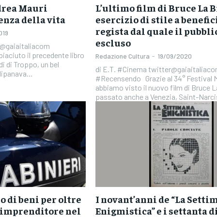
drea Mauri
L’ultimo film di Bruce La 
enza della vita
esercizio di stile a benefic
regista dal quale il pubbli
019
escluso
er@gaiaitaliacom
Redazione Cultura
-
19/09/2020
i di Troppo, un bel
di E.T. #Cinema twitter@gaiaitaliac
dipanava...
#Recensendo Grazie al 34° Festival Mix di Milano
abbiamo visto il nuovo film di Bruce 
passato anche a Venezia, Saint-Narcis
o di beni per oltre
I novant’anni de “La Setti
a imprenditore nel
Enigmistica” e i settanta d