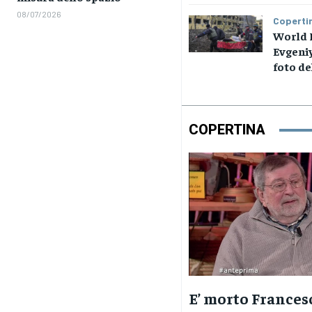
08/07/2026
Coperti
World 
Evgeniy
foto de
COPERTINA
E’ morto Frances