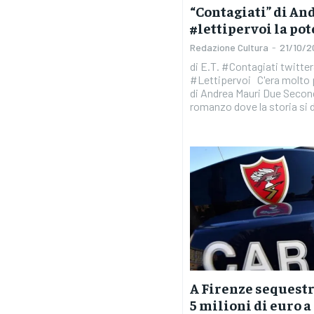
“Contagiati” di An
#lettipervoi la pot
Redazione Cultura
-
21/10/2
di E.T. #Contagiati twitt
#Lettipervoi C'era molto piaciuto il precedente libro
di Andrea Mauri Due Second
romanzo dove la storia si 
A Firenze sequestr
5 milioni di euro 