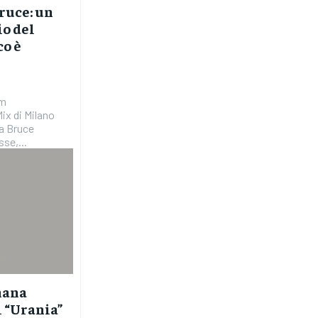
Bruce: un
io del
co è
om
La Bruce
se,...
mana
i “Urania”