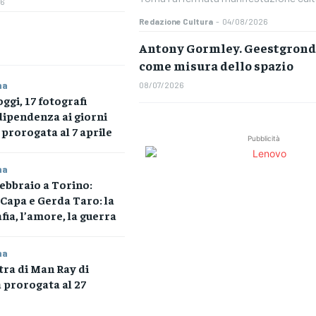
26
Redazione Cultura
-
04/08/2026
Antony Gormley. Geestgrond:
come misura dello spazio
na
08/07/2026
oggi, 17 fotografi
dipendenza ai giorni
 prorogata al 7 aprile
Pubblicità
na
febbraio a Torino:
Capa e Gerda Taro: la
fia, l’amore, la guerra
na
ra di Man Ray di
 prorogata al 27