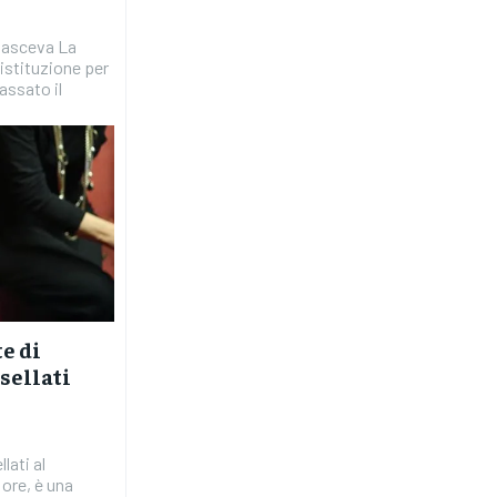
istituzione per
passato il
e di
sellati
 ore, è una