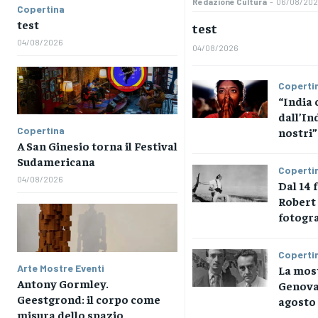
Redazione Cultura
-
06/08/20
Copertina
test
test
04/08/2026
04/08/2026
Coperti
“India 
dall’In
Copertina
nostri”
A San Ginesio torna il Festival
Sudamericana
Coperti
04/08/2026
Dal 14 
Robert 
fotogra
Coperti
Arte Mostre Eventi
La most
Antony Gormley.
Genova
Geestgrond: il corpo come
agosto
misura dello spazio