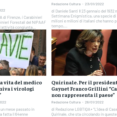
Redazione Cultura
-
23/01/2022
022
di Daniele Santi Il 23 gennaio del 1932 nasceva La
Settimana Enigmistica, una specie di 
milioni e milioni di italiani che hanno 
binieri Forestali del NIPAAF
tempo,...
n'attività congiunta...
la vita del medico
Quirinale. Per il president
niva i virologi
Gaynet Franco Grillini “Ca
”
non rappresenta il paese”
2022
Redazione Cultura
-
26/01/2022
di Redazione LGBTIQA+ “L’idea di Casellati al
a fatta il 64enne
Quirinale, che sta circolando in queste