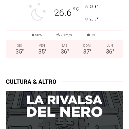
°
27.3
°
C
26.6
°
25.5
50%
2.1m/s
0%
GIO
VEN
SAB
DOM
LUN
35
°
35
°
36
°
37
°
36
°
CULTURA & ALTRO