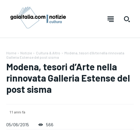
Home
Notizie
Cultura & Altro
Modena, tesori d'Arte nella rinnovata
Galleria Estense del post sisma
Modena, tesori d’Arte nella
rinnovata Galleria Estense del
post sisma
Testo:
Testo:
A-
A-
A+
A+
Reset
Reset
11 anni fa
05/06/2015
566
SUBSCRIBE
SUBSCRIBE