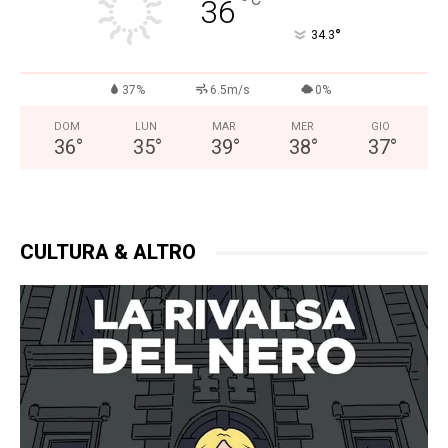
°
36
°
34.3
37%
6.5m/s
0%
DOM
LUN
MAR
MER
GIO
36
°
35
°
39
°
38
°
37
°
CULTURA & ALTRO