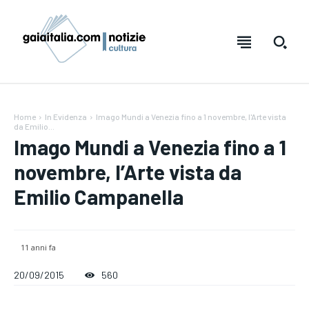
Home
In Evidenza
Imago Mundi a Venezia fino a 1 novembre, l'Arte vista
da Emilio...
Imago Mundi a Venezia fino a 1
novembre, l’Arte vista da
Emilio Campanella
11 anni fa
Testo:
Testo:
A-
A-
A+
A+
Reset
Reset
20/09/2015
560