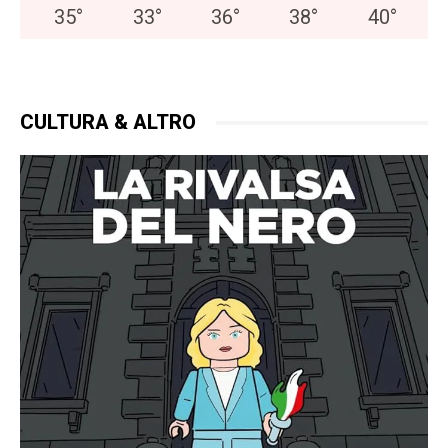
35
°
33
°
36
°
38
°
40
°
CULTURA & ALTRO