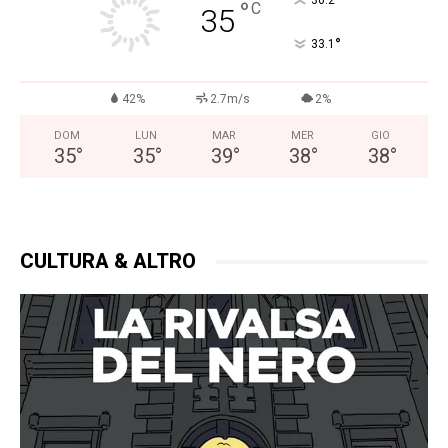
°
36.2
°
C
35
°
33.1
42%
2.7m/s
2%
DOM
LUN
MAR
MER
GIO
35
°
35
°
39
°
38
°
38
°
CULTURA & ALTRO