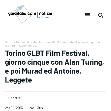
Home
Cinema & festival
Torino GLBT Film Festival, giorno cinque con
Alan Turing, e poi Murad...
Torino GLBT Film Festival,
giorno cinque con Alan Turing,
e poi Murad ed Antoine.
Leggete
Testo:
Testo:
A-
A-
A+
A+
Reset
Reset
13 anni fa
24/04/2013
1364
SUBSCRIBE
SUBSCRIBE