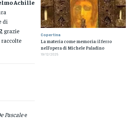
elmo Achille
ura
e di
2
, grazie
Copertina
 raccolte
La materia come memoria: il ferro
nell’opera di Michele Paladino
19/12/2025
e Pascale
e