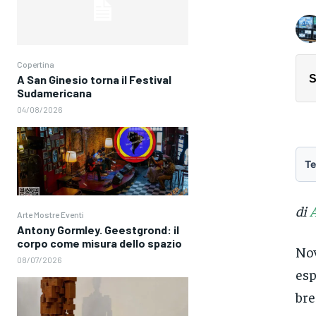
Copertina
S
A San Ginesio torna il Festival
Sudamericana
04/08/2026
Te
di
Arte Mostre Eventi
Antony Gormley. Geestgrond: il
corpo come misura dello spazio
Nov
08/07/2026
esp
bre