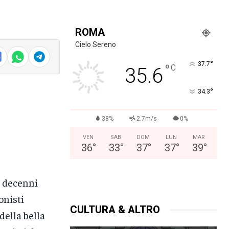
ROMA
Cielo Sereno
°
37.7
°
C
35.6
°
34.3
38%
2.7m/s
0%
VEN
SAB
DOM
LUN
MAR
36
°
33
°
37
°
37
°
39
°
a decenni
onisti
CULTURA & ALTRO
della bella