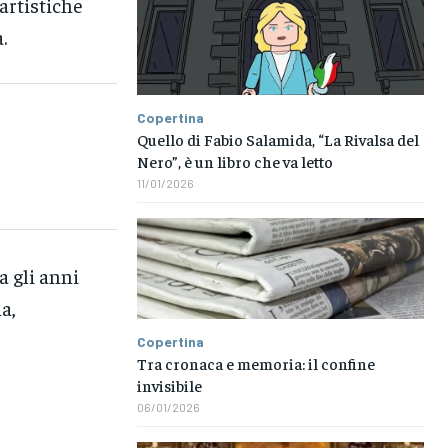
artistiche
.
Copertina
Quello di Fabio Salamida, “La Rivalsa del
Nero”, è un libro che va letto
11/01/2026
a gli anni
a,
Copertina
Tra cronaca e memoria: il confine
invisibile
06/01/2026