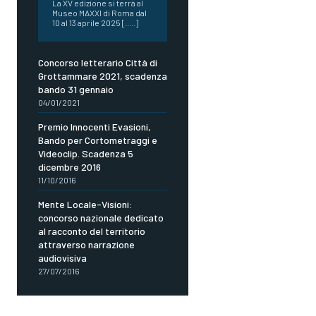
La XV edizione si terrà al
Museo MAXXI di Roma dal
10 al 13 aprile 2025 [.....]
Concorso letterario Città di
Grottammare 2021, scadenza
bando 31 gennaio
04/01/2021
Premio Innocenti Evasioni,
Bando per Cortometraggi e
Videoclip. Scadenza 5
dicembre 2016
11/10/2016
Mente Locale-Visioni:
concorso nazionale dedicato
al racconto del territorio
attraverso narrazione
audiovisiva
27/07/2016