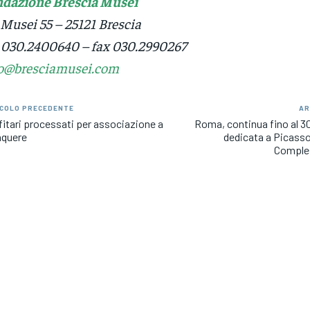
dazione Brescia Musei
 Musei 55 – 25121 Brescia
. 030.2400640 – fax 030.2990267
o@bresciamusei.com
COLO PRECEDENTE
AR
fitari processati per associazione a
Roma, continua fino al 3
nquere
dedicata a Picasso,
Comples