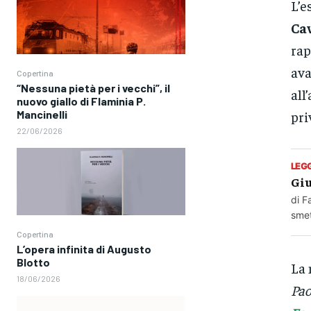
L’e
Ca
rap
ava
Copertina
“Nessuna pietà per i vecchi”, il
all
nuovo giallo di Flaminia P.
Mancinelli
pri
22/06/2026
LEG
Giu
di F
smet
Copertina
L’opera infinita di Augusto
Blotto
La 
18/06/2026
Pao