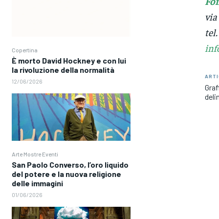
Fon
via
tel
inf
Copertina
È morto David Hockney e con lui
la rivoluzione della normalità
ARTI
12/06/2026
Graf
deli
Arte Mostre Eventi
San Paolo Converso, l’oro liquido
del potere e la nuova religione
delle immagini
01/06/2026