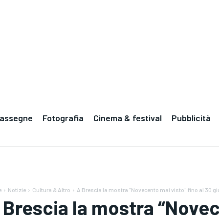
Rassegne
Fotografia
Cinema & festival
Pubblicità
e
Notizie
Cultura & Altro
A Brescia la mostra "Novecento mai visto" fino al 30 g
 Brescia la mostra “Novece