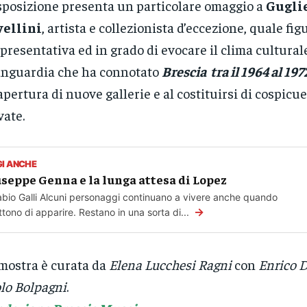
sposizione presenta un particolare omaggio a
Gugli
vellini
, artista e collezionista d’eccezione, quale fig
presentativa ed in grado di evocare il clima cultural
nguardia che ha connotato
Brescia tra il 1964 al 197
’apertura di nuove gallerie e al costituirsi di cospicue
vate.
GI ANCHE
seppe Genna e la lunga attesa di Lopez
abio Galli Alcuni personaggi continuano a vivere anche quando
→
tono di apparire. Restano in una sorta di...
mostra è curata da
Elena Lucchesi Ragni
con
Enrico D
lo Bolpagni
.