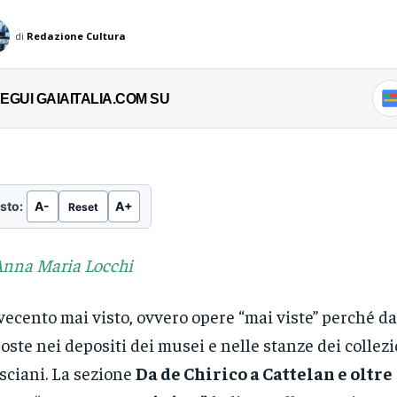
di
Redazione Cultura
EGUI GAIAITALIA.COM SU
sto:
A-
A+
Reset
Anna Maria Locchi
ecento mai visto, ovvero opere “mai viste” perché d
oste nei depositi dei musei e nelle stanze dei collezi
sciani. La sezione
Da de Chirico a Cattelan e oltre