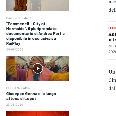
mo
del
Cinema & festival
“Femmenell – City of
LEG
Mermaids”, il pluripremiato
Ant
documentario di Andrea Fortis
disponibile in esclusiva su
mis
RaiPlay
di F
29/06/2026
2026
Una
Cin
dal
CULTURA & Altro
Giuseppe Genna e la lunga
attesa di Lopez
23/06/2026