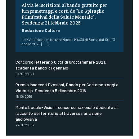
Al via le iscrizioni al bando gratuito per
lungometraggi e corti de “Lo Spiraglio
Filmfestival della Salute Mentale”.
Scadenza: 21 febbraio 2025
Redazione Cultura
La XV edizione si terrà al Museo MAXXI di Roma dal 10 al 13
aprile 2025 [.....]
Concorso letterario Città di Grottammare 2021,
scadenza bando 31 gennaio
04/01/2021
Premio Innocenti Evasioni, Bando per Cortometraggi e
Videoclip. Scadenza 5 dicembre 2016
11/10/2016
Mente Locale-Visioni: concorso nazionale dedicato al
racconto del territorio attraverso narrazione
audiovisiva
27/07/2016