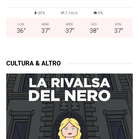
35%
7.1m/s
0%
LUN
MAR
MER
GIO
VEN
36
°
37
°
37
°
38
°
37
°
CULTURA & ALTRO