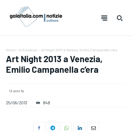
Home
In Evidenza
Art Night 2013 a Venezia, Emilio Campanella c'era
Art Night 2013 a Venezia,
Emilio Campanella c’era
13 anni fa
25/06/2013
848
Testo:
Testo:
A-
A-
A+
A+
Reset
Reset
SUBSCRIBE
SUBSCRIBE