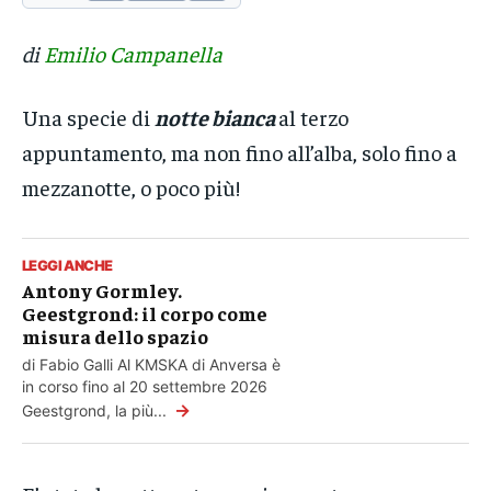
di Fabio Galli Al KMSKA di Anversa è in
di Fabio Galli Al KMSKA di Anversa è in
corso fino al 20 settembre 2026
corso fino al 20 settembre 2026
→
→
Geestgrond, la più...
Geestgrond, la più...
di
Emilio Campanella
Una specie di
notte bianca
al terzo
appuntamento, ma non fino all’alba, solo fino a
mezzanotte, o poco più!
LEGGI ANCHE
Antony Gormley.
Geestgrond: il corpo come
misura dello spazio
di Fabio Galli Al KMSKA di Anversa è
in corso fino al 20 settembre 2026
→
Geestgrond, la più...