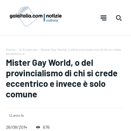
Home
In Evidenza
Mister Gay World, o del provincialismo di chi si crede
eccentrico e...
Mister Gay World, o del
provincialismo di chi si crede
eccentrico e invece è solo
comune
12 anni fa
Testo:
Testo:
A-
A-
A+
A+
Reset
Reset
26/08/2014
676