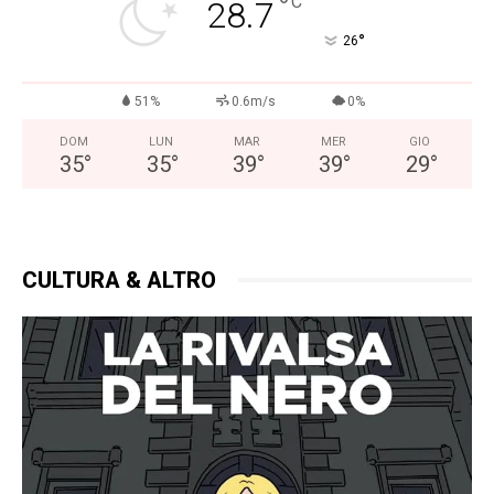
°
C
28.7
°
26
51%
0.6m/s
0%
DOM
LUN
MAR
MER
GIO
35
°
35
°
39
°
39
°
29
°
CULTURA & ALTRO