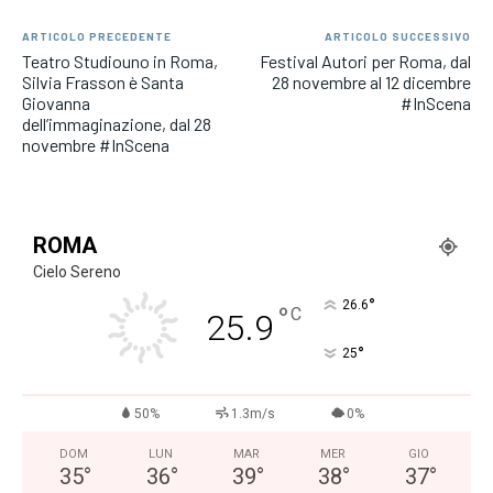
ARTICOLO PRECEDENTE
ARTICOLO SUCCESSIVO
Teatro Studiouno in Roma,
Festival Autori per Roma, dal
Silvia Frasson è Santa
28 novembre al 12 dicembre
Giovanna
#InScena
dell’immaginazione, dal 28
novembre #InScena
ROMA
Cielo Sereno
°
26.6
°
C
25.9
°
25
50%
1.3m/s
0%
DOM
LUN
MAR
MER
GIO
35
°
36
°
39
°
38
°
37
°