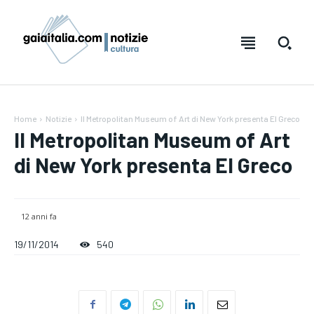
Home
Notizie
Il Metropolitan Museum of Art di New York presenta El Greco
Il Metropolitan Museum of Art
di New York presenta El Greco
12 anni fa
19/11/2014
540
Testo:
Testo:
A-
A-
A+
A+
Reset
Reset