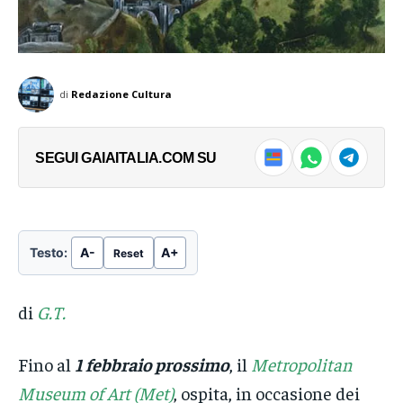
di Fabio Galli Al KMSKA di Anversa è in
di Fabio Galli Al KMSKA di Anversa è in
corso fino al 20 settembre 2026
corso fino al 20 settembre 2026
→
→
Geestgrond, la più...
Geestgrond, la più...
di
Redazione Cultura
SEGUI GAIAITALIA.COM SU
Testo:
A-
A+
Reset
di
G.T.
Fino al
1 febbraio prossimo
, il
Metropolitan
Museum of Art (Met)
, ospita, in occasione dei