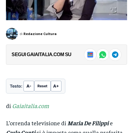
→
→
Geestgrond, la più...
Geestgrond, la più...
di
Redazione Cultura
SEGUI GAIAITALIA.COM SU
Testo:
A-
A+
Reset
di
Gaiaitalia.com
L’orrenda televisione di
Maria De Filippi
e
Carlo Conti
si è imposta come quella preferita