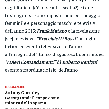
dagli Italiani (c’è forse altra scelta?) e i due
tristi figuri si sono imposti come personaggio
femminile e personaggio maschile televisivi
dell’anno 2015;
Frank Matano
è la rivelazione
[sic] televisiva,
“Braccialetti Rossi”
la miglior
fiction ed evento televisivo dell’anno,
all’insegna dell’italico, disgustoso buonismo, ed
“I Dieci Comandamenti”
di
Roberto Benigni
evento straordinario [sic] dell’anno.
LEGGI ANCHE
Antony Gormley.
Geestgrond: il corpo come
misura dello spazio
di Fabio Galli Al KMSKA di Anversa è