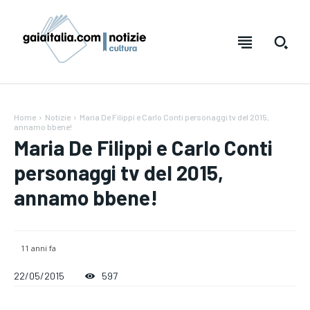
Home
Notizie
Maria De Filippi e Carlo Conti personaggi tv del 2015,
annamo bbene!
Maria De Filippi e Carlo Conti
personaggi tv del 2015,
annamo bbene!
Testo:
Testo:
A-
A-
A+
A+
Reset
Reset
11 anni fa
22/05/2015
597
SUBSCRIBE
SUBSCRIBE