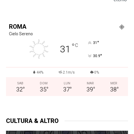
ROMA
Cielo Sereno
°
31
°
C
31
°
30.9
44%
2.1m/s
0%
SAB
DOM
LUN
MAR
MER
32
°
35
°
37
°
39
°
38
°
CULTURA & ALTRO