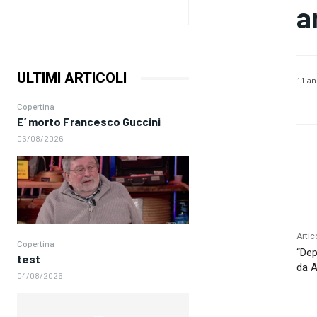
a
ULTIMI ARTICOLI
11 an
Copertina
E’ morto Francesco Guccini
06/08/2026
Artic
Copertina
“Dep
test
da A
04/08/2026