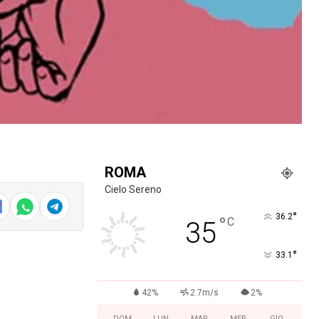
ROMA
Cielo Sereno
°
36.2
°
C
35
°
33.1
42%
2.7m/s
2%
DOM
LUN
MAR
MER
GIO