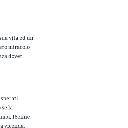
sua vita ed un
vero miracolo
enza dover
isperati
 se la
ambi, 16enne
la vicenda,