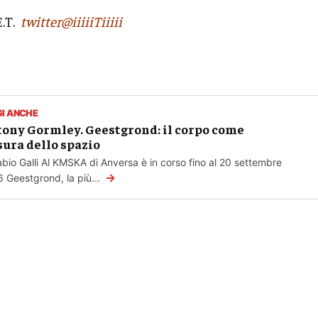
E.T.
twitter@iiiiiTiiiii
GI ANCHE
ony Gormley. Geestgrond: il corpo come
ura dello spazio
abio Galli Al KMSKA di Anversa è in corso fino al 20 settembre
→
 Geestgrond, la più...