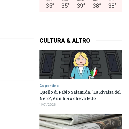
35
°
35
°
39
°
38
°
38
°
CULTURA & ALTRO
Copertina
Quello di Fabio Salamida, “La Rivalsa del
Nero”, è un libro che va letto
11/01/2026