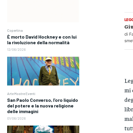
LEG
Giu
Copertina
di F
È morto David Hockney e con lui
smet
la rivoluzione della normalità
12/06/2026
Leg
mi 
Arte Mostre Eventi
deg
San Paolo Converso, l’oro liquido
del potere e la nuova religione
lib
delle immagini
mal
01/06/2026
tut