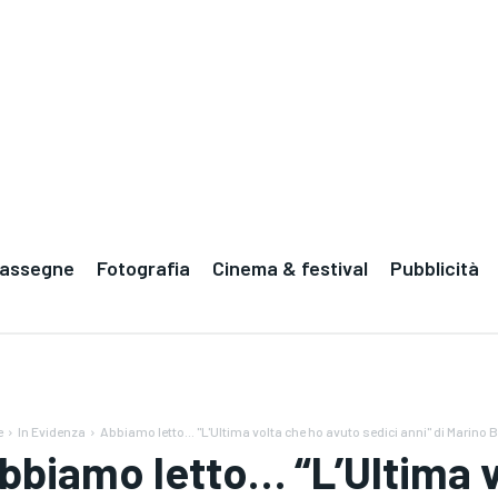
Rassegne
Fotografia
Cinema & festival
Pubblicità
e
In Evidenza
Abbiamo letto... "L'Ultima volta che ho avuto sedici anni" di Marino 
bbiamo letto… “L’Ultima v