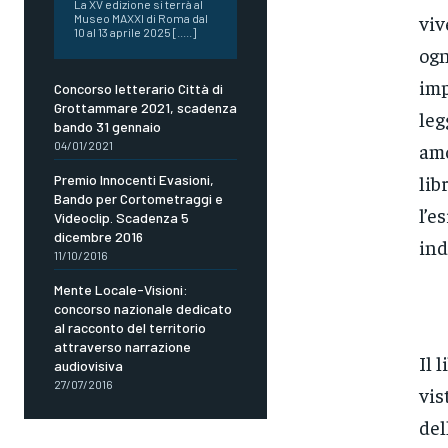
La XV edizione si terrà al
viv
Museo MAXXI di Roma dal
10 al 13 aprile 2025 [.....]
ogn
imp
Concorso letterario Città di
Grottammare 2021, scadenza
leg
bando 31 gennaio
amo
04/01/2021
lib
Premio Innocenti Evasioni,
Bando per Cortometraggi e
l’e
Videoclip. Scadenza 5
dicembre 2016
ind
11/10/2016
Mente Locale-Visioni:
concorso nazionale dedicato
al racconto del territorio
attraverso narrazione
Il 
audiovisiva
27/07/2016
vis
del