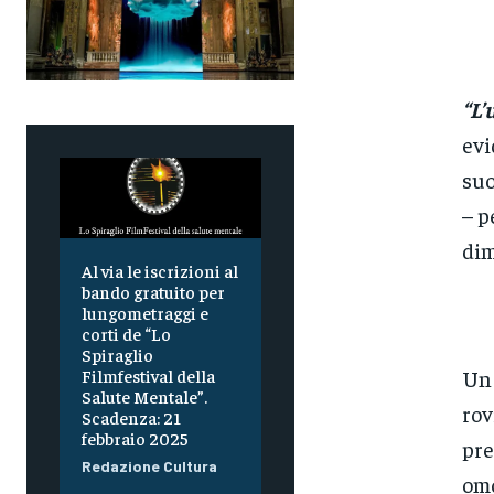
“L’
evi
suo
– p
dim
Al via le iscrizioni al
bando gratuito per
lungometraggi e
corti de “Lo
Spiraglio
Un 
Filmfestival della
Salute Mentale”.
rov
Scadenza: 21
febbraio 2025
pre
Redazione Cultura
omo