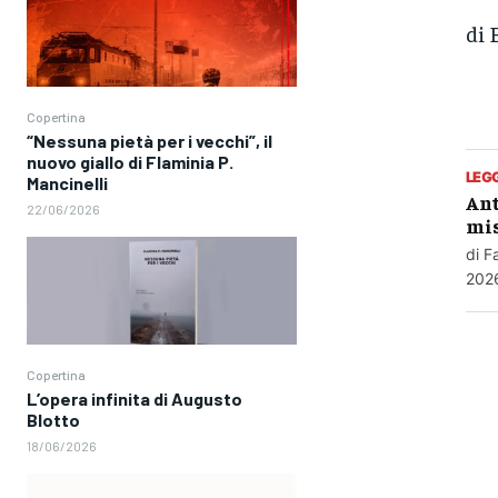
di 
Copertina
“Nessuna pietà per i vecchi”, il
nuovo giallo di Flaminia P.
LEG
Mancinelli
Ant
22/06/2026
mis
di F
2026
Copertina
L’opera infinita di Augusto
Blotto
18/06/2026