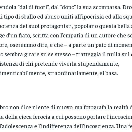
endola “dal di fuori”, dal “dopo” la sua scomparsa. Dro
i tipo di sballo ed abuso uniti all’ipocrisia ed alla sq
otenza dei suoi protagonisti, popolano questa bella s
ge d’un fiato, scritta con l’empatia di un autore che s
re, oseremmo dire, e che – a parte un paio di momenti
ro sembra girare su se stesso – tratteggia il nulla sul
sistenza di chi pretende viverla stupendamente,
imenticabilmente, straordinariamente, si basa.
libro non dice niente di nuovo, ma fotografa la realtà 
ta della cieca ferocia a cui possono portare l’incosci
l’adolescenza e l’indifferenza dell’incoscienza. Una f