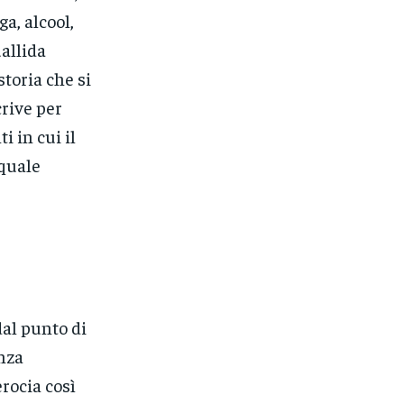
ga, alcool,
uallida
toria che si
crive per
 in cui il
 quale
dal punto di
enza
erocia così