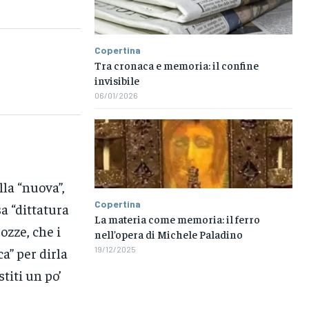
Copertina
Tra cronaca e memoria: il confine
invisibile
06/01/2026
lla “nuova”,
Copertina
a “dittatura
La materia come memoria: il ferro
ozze, che i
nell’opera di Michele Paladino
a” per dirla
19/12/2025
titi un po’