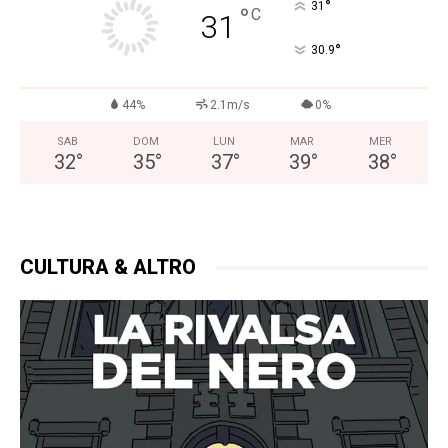
°
31
°
C
31
°
30.9
44%
2.1m/s
0%
SAB
DOM
LUN
MAR
MER
32
°
35
°
37
°
39
°
38
°
CULTURA & ALTRO