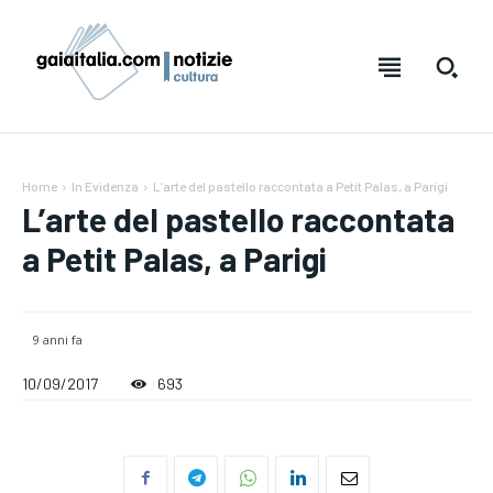
Home
In Evidenza
L’arte del pastello raccontata a Petit Palas, a Parigi
L’arte del pastello raccontata
a Petit Palas, a Parigi
9 anni fa
10/09/2017
693
Testo:
Testo:
A-
A-
A+
A+
Reset
Reset