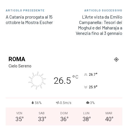
ARTICOLO PRECEDENTE
ARTICOLO SUCCESSIVO
A Catania prorogata al 15
L’Arte vista da Emilio
ottobre la Mostra Escher
Campanella: Tesori dei
Moghul e dei Maharaja a
Venezia fino al 3 gennaio
ROMA
Cielo Sereno
°
26.7
°
C
26.5
°
25.9
56%
0.5m/s
3%
VEN
SAB
DOM
LUN
MAR
35
°
33
°
36
°
38
°
40
°