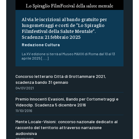
Al via le iscrizioni al bando gratuito per
lungometraggi e corti de “Lo Spiraglio
Filmfestival della Salute Mentale”.
Scadenza: 21 febbraio 2025
Redazione Cultura
La XV edizione si terrà al Museo MAXXI di Roma dal 10 al 13
aprile 2025 [.....]
Concorso letterario Città di Grottammare 2021,
scadenza bando 31 gennaio
04/01/2021
Premio Innocenti Evasioni, Bando per Cortometraggi e
Videoclip. Scadenza 5 dicembre 2016
11/10/2016
Mente Locale-Visioni: concorso nazionale dedicato al
racconto del territorio attraverso narrazione
audiovisiva
27/07/2016