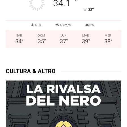
°
34.1
°
32
43%
4.9m/s
0%
SAB
DOM
LUN
MAR
MER
34
°
35
°
37
°
39
°
38
°
CULTURA & ALTRO