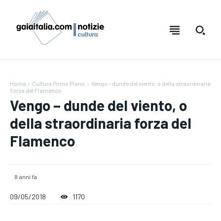
Home
Cultura Primo Piano
Vengo - dunde del viento, o della straordinaria
forza del Flamenco
Vengo – dunde del viento, o
della straordinaria forza del
Flamenco
8 anni fa
Testo:
Testo:
A-
A-
A+
A+
Reset
Reset
09/05/2018
1170