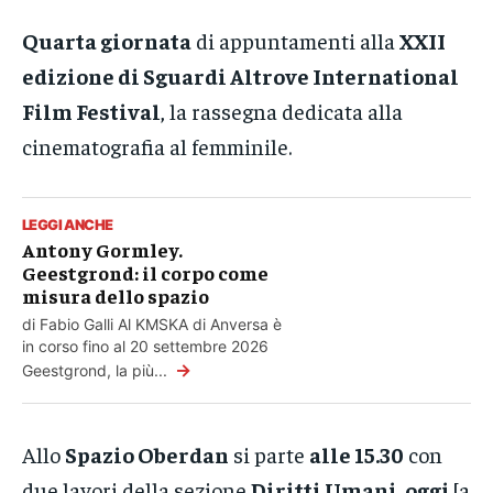
Quarta giornata
di appuntamenti alla
XXII
edizione di Sguardi Altrove International
Film Festival
, la rassegna dedicata alla
cinematografia al femminile.
LEGGI ANCHE
Antony Gormley.
Geestgrond: il corpo come
misura dello spazio
di Fabio Galli Al KMSKA di Anversa è
in corso fino al 20 settembre 2026
→
Geestgrond, la più...
Allo
Spazio Oberdan
si parte
alle 15.30
con
due lavori della sezione
Diritti Umani, oggi
[a