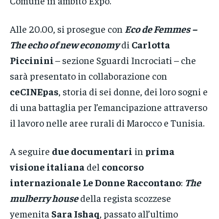
Comune in ambito Expo.
Alle 20.00, si prosegue con
Eco de Femmes
–
The echo of new economy
di
Carlotta
Piccinini
– sezione Sguardi Incrociati – che
sarà presentato in collaborazione con
ceCINEpas
, storia di sei donne, dei loro sogni e
di una battaglia per l’emancipazione attraverso
il lavoro nelle aree rurali di Marocco e Tunisia.
A seguire
due documentari
in
prima
visione italiana
del
concorso
internazionale Le Donne Raccontano
:
The
mulberry house
della regista scozzese
yemenita
Sara Ishaq
, passato all’ultimo