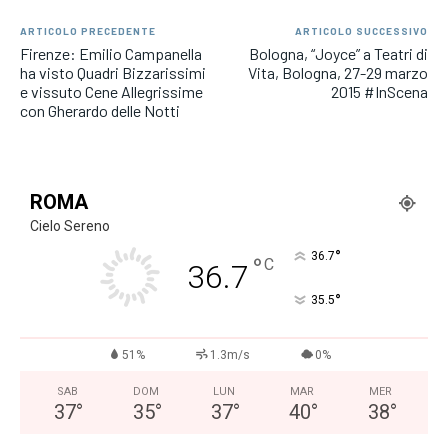
ARTICOLO PRECEDENTE
ARTICOLO SUCCESSIVO
Firenze: Emilio Campanella
Bologna, “Joyce” a Teatri di
ha visto Quadri Bizzarissimi
Vita, Bologna, 27-29 marzo
e vissuto Cene Allegrissime
2015 #InScena
con Gherardo delle Notti
ROMA
Cielo Sereno
°
36.7
°
C
36.7
°
35.5
51%
1.3m/s
0%
SAB
DOM
LUN
MAR
MER
37
°
35
°
37
°
40
°
38
°