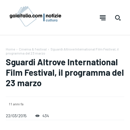
Home
Cinema & festival
Sguardi Altrove International Film Festival, il
programma del 23 marzo
Sguardi Altrove International
Film Festival, il programma del
23 marzo
11 anni fa
Testo:
Testo:
A-
A-
A+
A+
Reset
Reset
22/03/2015
434