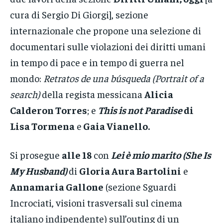
cura di Sergio Di Giorgi], sezione
internazionale che propone una selezione di
documentari sulle violazioni dei diritti umani
in tempo di pace e in tempo di guerra nel
mondo:
Retratos de una búsqueda (Portrait of a
search)
della regista messicana
Alicia
Calderon Torres
; e
This is not Paradise
di
Lisa Tormena
e
Gaia Vianello.
Si prosegue
alle 18
con
Lei è mio marito (She Is
My Husband)
di
Gloria Aura Bartolini
e
Annamaria Gallone
(sezione Sguardi
Incrociati, visioni trasversali sul cinema
italiano indipendente) sull’outing di un