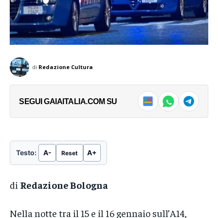
corpo come misura dello spazio
corpo come misura dello spazio
di Fabio Galli Al KMSKA di Anversa è in
di Fabio Galli Al KMSKA di Anversa è in
corso fino al 20 settembre 2026
corso fino al 20 settembre 2026
→
→
Geestgrond, la più...
Geestgrond, la più...
di
Redazione Cultura
SEGUI GAIAITALIA.COM SU
Testo:
A-
A+
Reset
di
Redazione Bologna
Nella notte tra il 15 e il 16 gennaio sull’A14,