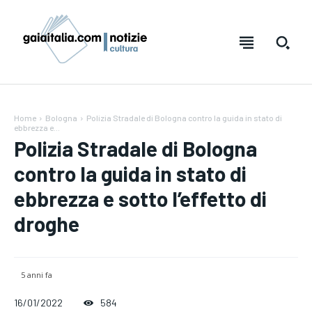
Home
Bologna
Polizia Stradale di Bologna contro la guida in stato di
ebbrezza e...
Polizia Stradale di Bologna
contro la guida in stato di
ebbrezza e sotto l’effetto di
droghe
Testo:
Testo:
A-
A-
A+
A+
Reset
Reset
5 anni fa
16/01/2022
584