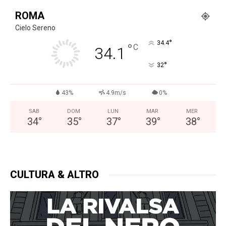
ROMA
Cielo Sereno
°
34.4
°
C
34.1
°
32
43%
4.9m/s
0%
SAB
DOM
LUN
MAR
MER
34
°
35
°
37
°
39
°
38
°
CULTURA & ALTRO