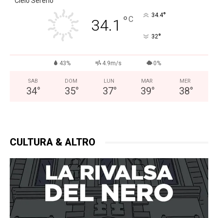
Cielo Sereno
°
34.4
°
C
34.1
°
32
43%
4.9m/s
0%
SAB
DOM
LUN
MAR
MER
34
°
35
°
37
°
39
°
38
°
CULTURA & ALTRO