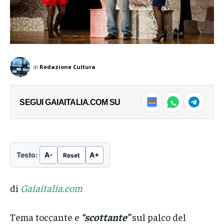
→
→
Geestgrond, la più...
Geestgrond, la più...
di
Redazione Cultura
SEGUI GAIAITALIA.COM SU
Testo:
A-
A+
Reset
di
Gaiaitalia.com
Tema toccante e
“scottante”
sul palco del