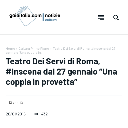
Home
Cultura Primo Piano
Teatro Dei Servi di Roma, #Inscena dal 27
gennaio "Una coppia in...
Teatro Dei Servi di Roma,
#Inscena dal 27 gennaio “Una
coppia in provetta”
Testo:
Testo:
A-
A-
A+
A+
Reset
Reset
12 anni fa
20/01/2015
432
SUBSCRIBE
SUBSCRIBE