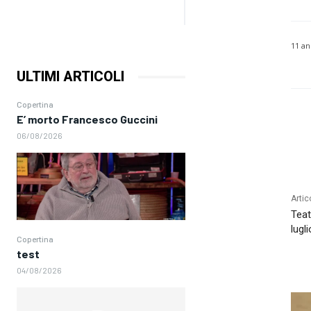
11 an
ULTIMI ARTICOLI
Copertina
E’ morto Francesco Guccini
06/08/2026
Artic
Teat
lugl
Copertina
test
04/08/2026