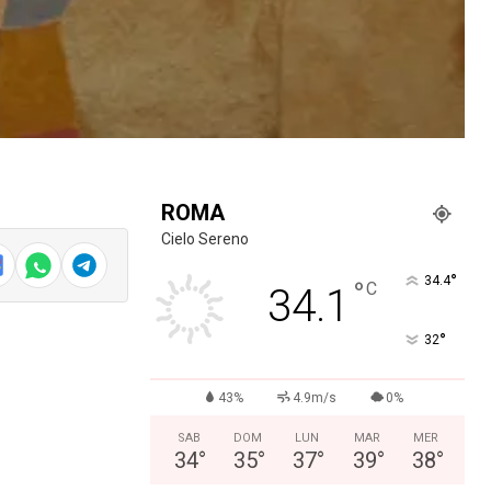
ROMA
Cielo Sereno
°
34.4
°
C
34.1
°
32
43%
4.9m/s
0%
SAB
DOM
LUN
MAR
MER
34
°
35
°
37
°
39
°
38
°