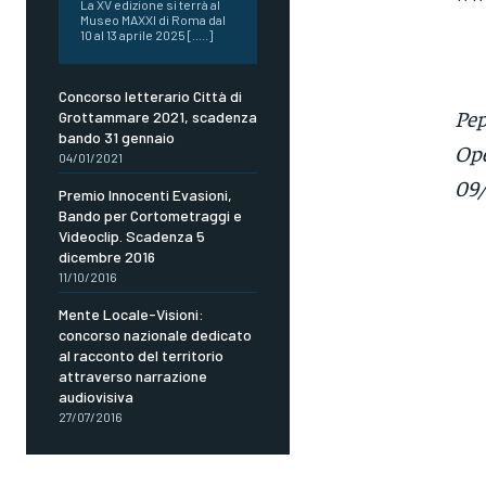
La XV edizione si terrà al
Museo MAXXI di Roma dal
10 al 13 aprile 2025 [.....]
Concorso letterario Città di
Pep
Grottammare 2021, scadenza
bando 31 gennaio
Ope
04/01/2021
09/
Premio Innocenti Evasioni,
Bando per Cortometraggi e
Videoclip. Scadenza 5
dicembre 2016
11/10/2016
Mente Locale-Visioni:
concorso nazionale dedicato
al racconto del territorio
attraverso narrazione
audiovisiva
27/07/2016