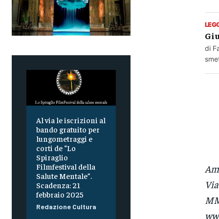
LEG
Giu
di F
smet
Al via le iscrizioni al
bando gratuito per
lungometraggi e
corti de “Lo
Spiraglio
Filmfestival della
Amy
Salute Mentale”.
Via
Scadenza: 21
febbraio 2025
MM
Redazione Cultura
www