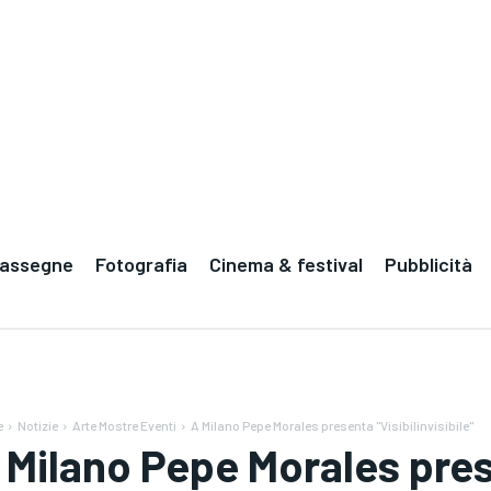
Rassegne
Fotografia
Cinema & festival
Pubblicità
e
Notizie
Arte Mostre Eventi
A Milano Pepe Morales presenta "Visibilinvisibile"
 Milano Pepe Morales prese