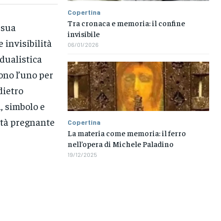
Copertina
Tra cronaca e memoria: il confine
 sua
invisibile
e invisibilità
06/01/2026
dualistica
sono l’uno per
dietro
a, simbolo e
lità pregnante
Copertina
La materia come memoria: il ferro
nell’opera di Michele Paladino
19/12/2025