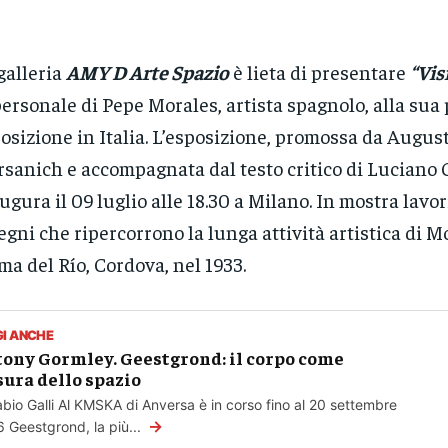
galleria
AMY D Arte Spazio
è lieta di presentare
“Vis
personale di Pepe Morales, artista spagnolo, alla sua
osizione in Italia. L’esposizione, promossa da Augus
sanich e accompagnata dal testo critico di Luciano 
ugura il 09 luglio alle 18.30 a Milano. In mostra lavori
egni che ripercorrono la lunga attività artistica di M
ma del Río, Cordova, nel 1933.
GI ANCHE
ony Gormley. Geestgrond: il corpo come
ura dello spazio
abio Galli Al KMSKA di Anversa è in corso fino al 20 settembre
→
 Geestgrond, la più...