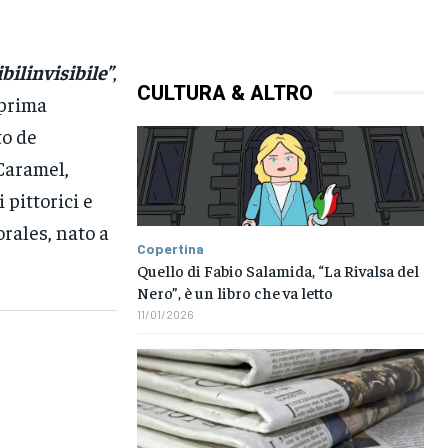
ibilinvisibile”
,
CULTURA & ALTRO
 prima
to de
Caramel,
 pittorici e
orales, nato a
Copertina
Quello di Fabio Salamida, “La Rivalsa del
Nero”, è un libro che va letto
11/01/2026