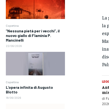
La 
la 
Copertina
“Nessuna pietà per i vecchi”, il
esp
nuovo giallo di Flaminia P.
Mancinelli
Mar
22/06/2026
ina
dis
Pal
LEG
Copertina
Ant
L’opera infinita di Augusto
mis
Blotto
18/06/2026
di F
2026