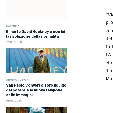
“Vi
pro
Copertina
com
È morto David Hockney e con lui
la rivoluzione della normalità
del
12/06/2026
l’a
l’A
cif
di 
Mau
Arte Mostre Eventi
San Paolo Converso, l’oro liquido
del potere e la nuova religione
delle immagini
01/06/2026