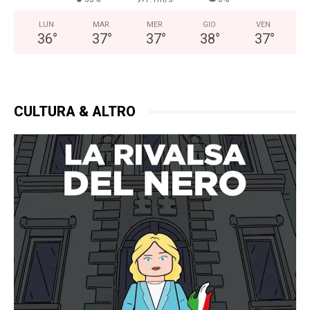
LUN
MAR
MER
GIO
VEN
36
°
37
°
37
°
38
°
37
°
CULTURA & ALTRO