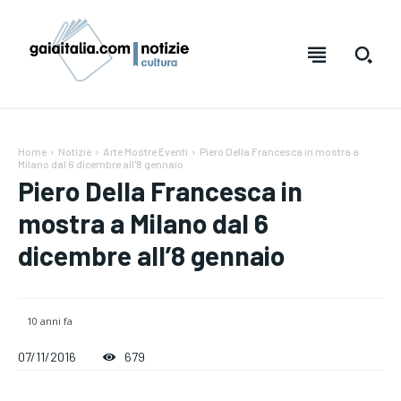
Home
Notizie
Arte Mostre Eventi
Piero Della Francesca in mostra a
Milano dal 6 dicembre all'8 gennaio
Piero Della Francesca in
mostra a Milano dal 6
dicembre all’8 gennaio
10 anni fa
Testo:
Testo:
A-
A-
A+
A+
Reset
Reset
07/11/2016
679