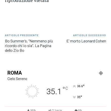
ARTICOLO PRECEDENTE
ARTICOLO SUCCESSIVO
Bo Summer’s, “Nemmeno più
E’ morto Leonard Cohen
ricordo chi io sia”. La Pagina
dello Zio Bo
ROMA
Cielo Sereno
°
36.6
°
C
35.1
°
35
35%
7.1m/s
0%