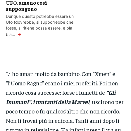
UFO, ameno così
suppongono
Dunque questo potrebbe essere un
Ufo (dovrebbe, si supporrebbe che
fosse, si ritiene possa essere, e bla
→
bla...
Li ho amati molto da bambino. Con “Xmen” e
“l’Uomo Ragno” erano i miei preferiti. Poi non
ricordo cosa successe: forse i fumetti de
“Gli
InumanI”, i mutanti della Marvel
, uscirono per
poco tempo o fu qualcos’altro che non ricordo.
Non li trovai più in edicola. Tanti anni dopo li
ritrovo in televisione. Ha infatti preso il via su