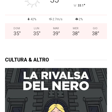
°
33.1
42%
2.7m/s
2%
DOM
LUN
MAR
MER
GIO
35
°
35
°
39
°
38
°
38
°
CULTURA & ALTRO