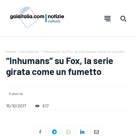
Home
In Evidenza
"Inhumans" su Fox, la serie girata come un fumetto
“Inhumans” su Fox, la serie
girata come un fumetto
9 anni fa
15/10/2017
617
Testo:
Testo:
A-
A-
A+
A+
Reset
Reset