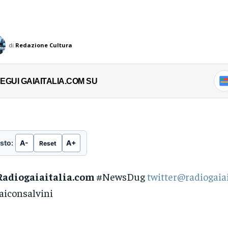
di
Redazione Cultura
EGUI GAIAITALIA.COM SU
sto:
A-
A+
Reset
Radiogaiaitalia.com
#NewsDug
twitter@radiogaiai
iconsalvini