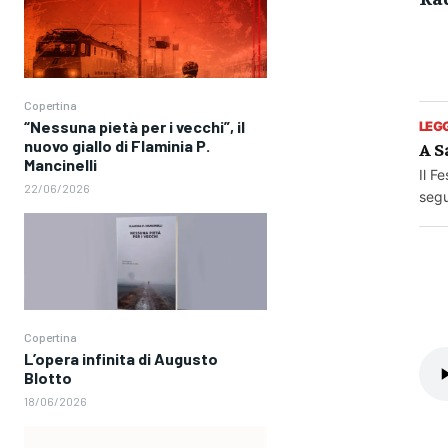
Copertina
“Nessuna pietà per i vecchi”, il
LEG
nuovo giallo di Flaminia P.
A S
Mancinelli
Il F
22/06/2026
segu
Copertina
L’opera infinita di Augusto
Blotto
18/06/2026