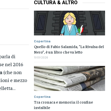
CULTURA & ALTRO
Copertina
Quello di Fabio Salamida, “La Rivalsa del
Nero”, è un libro che va letto
parla di
11/01/2026
se nel 2016
n
(che non
ioni e mezzo
lletta…
Copertina
Tra cronaca e memoria: il confine
invisibile