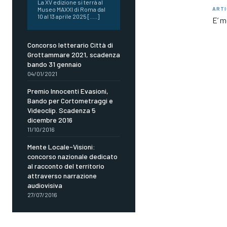
La XV edizione si terrà al
Museo MAXXI di Roma dal
ARTI
10 al 13 aprile 2025 [.....]
E’ m
Concorso letterario Città di
Grottammare 2021, scadenza
bando 31 gennaio
04/01/2021
Premio Innocenti Evasioni,
Bando per Cortometraggi e
Videoclip. Scadenza 5
dicembre 2016
11/10/2016
Mente Locale-Visioni:
concorso nazionale dedicato
al racconto del territorio
attraverso narrazione
audiovisiva
27/07/2016