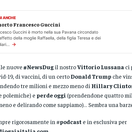
GI ANCHE
morto Francesco Guccini
cesco Guccini è morto nella sua Pavana circondato
'affetto della moglie Raffaella, della figlia Teresa e dei
→
iari...
lle nuove
#NewsDug
il nostro
Vittorio Lussana
ci 
id-19, di vaccini, di un certo
Donald Trump
che vin
ndendo tre milioni e mezzo meno di
Hillary Clinto
e polemiche) e
perde oggi
(prendendone quattro mil
meno e delirando come sappiamo)… Sembra una barze
pre rigorosamente in #
podcast
e in esclusiva per
diogaiaitalia.com
.