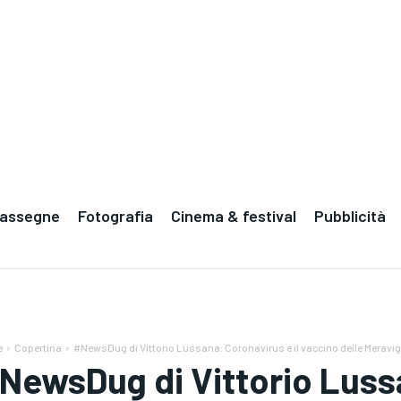
Rassegne
Fotografia
Cinema & festival
Pubblicità
e
Copertina
#NewsDug di Vittorio Lussana: Coronavirus e il vaccino delle Meravigl
NewsDug di Vittorio Lussa