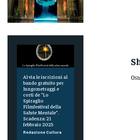
Sh
0
Al via le iscrizioni al
Sh
bando gratuito per
0
lungometraggi e
corti de “Lo
Spiraglio
Filmfestival della
Salute Mentale”.
0
Scadenza: 21
febbraio 2025
Redazione Cultura