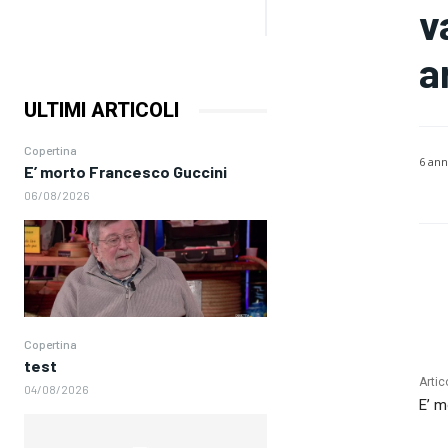
v
a
ULTIMI ARTICOLI
Copertina
6 ann
E’ morto Francesco Guccini
06/08/2026
Copertina
test
Artic
04/08/2026
E’ m