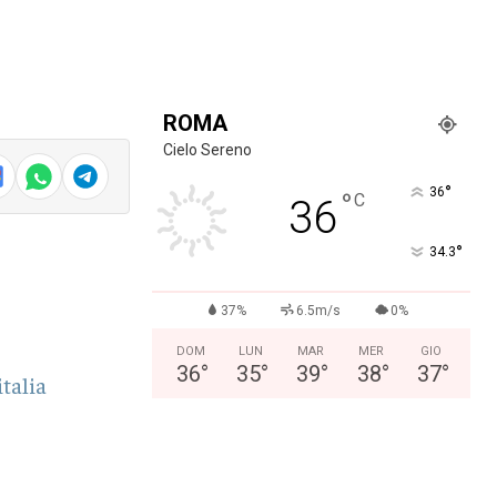
ROMA
Cielo Sereno
°
36
°
C
36
°
34.3
37%
6.5m/s
0%
DOM
LUN
MAR
MER
GIO
36
°
35
°
39
°
38
°
37
°
talia