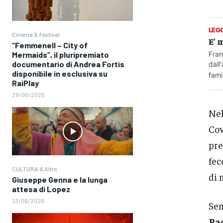
LEG
Cinema & festival
E’ 
“Femmenell – City of
Fran
Mermaids”, il pluripremiato
documentario di Andrea Fortis
dall
disponibile in esclusiva su
famil
RaiPlay
29/06/2026
Ne
Cov
pre
fec
CULTURA & Altro
di 
Giuseppe Genna e la lunga
attesa di Lopez
23/06/2026
Sem
Ra