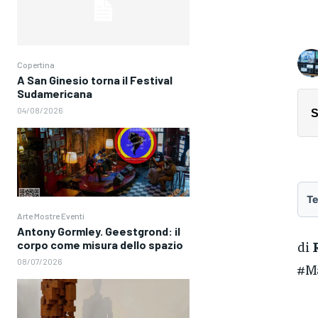
Copertina
A San Ginesio torna il Festival
Sudamericana
04/08/2026
S
Te
Arte Mostre Eventi
Antony Gormley. Geestgrond: il
di
corpo come misura dello spazio
08/07/2026
#Ma