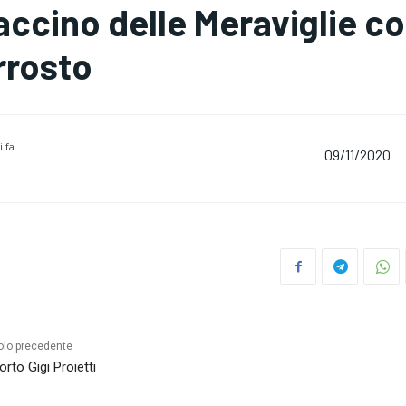
accino delle Meraviglie c
rrosto
i fa
09/11/2020
olo precedente
orto Gigi Proietti