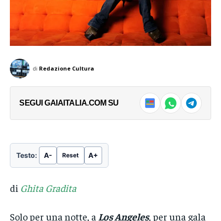
di
Redazione Cultura
SEGUI GAIAITALIA.COM SU
Testo:
A-
A+
Reset
di
Ghita Gradita
Solo per una notte, a
Los Angeles
, per una gala