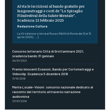
Al via le iscrizioni al bando gratuito per
lungometraggi e corti de “Lo Spiraglio
Filmfestival della Salute Mentale”.
Scadenza: 21 febbraio 2025
Redazione Cultura
La XV edizione si terrà al Museo MAXXI di Roma dal 10 al 13
aprile 2025 [.....]
Concorso letterario Città di Grottammare 2021,
scadenza bando 31 gennaio
04/01/2021
Premio Innocenti Evasioni, Bando per Cortometraggi e
Videoclip. Scadenza 5 dicembre 2016
11/10/2016
Mente Locale-Visioni: concorso nazionale dedicato al
racconto del territorio attraverso narrazione
audiovisiva
27/07/2016