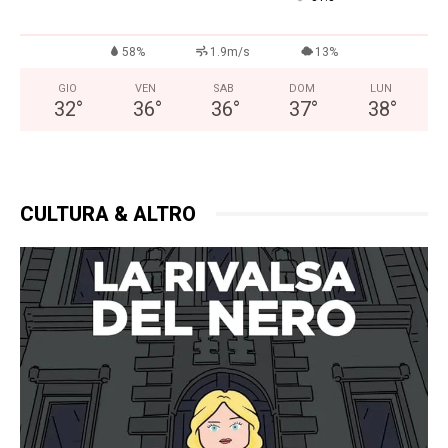
58%
1.9m/s
13%
GIO
VEN
SAB
DOM
LUN
32
°
36
°
36
°
37
°
38
°
CULTURA & ALTRO