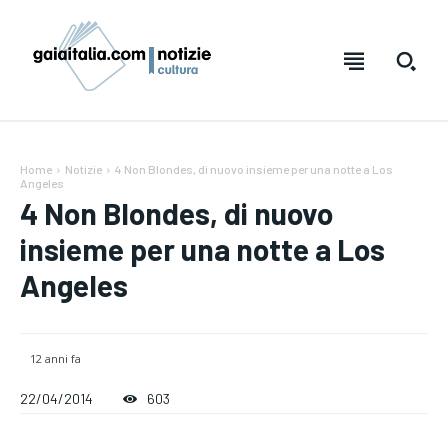
Home
Notizie
4 Non Blondes, di nuovo insieme per una notte a Los
Angeles
4 Non Blondes, di nuovo
insieme per una notte a Los
Angeles
Testo:
Testo:
A-
A-
A+
A+
Reset
Reset
12 anni fa
SUBSCRIBE
SUBSCRIBE
22/04/2014
603
Welcome to Liberty Case
Welcome to Liberty Case