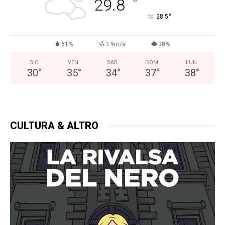
°
29.8
°
28.5
61%
3.9m/s
38%
GIO
VEN
SAB
DOM
LUN
30
°
35
°
34
°
37
°
38
°
CULTURA & ALTRO