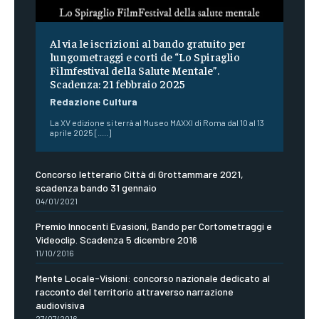
Al via le iscrizioni al bando gratuito per
lungometraggi e corti de “Lo Spiraglio
Filmfestival della Salute Mentale”.
Scadenza: 21 febbraio 2025
Redazione Cultura
La XV edizione si terrà al Museo MAXXI di Roma dal 10 al 13
aprile 2025 [.....]
Concorso letterario Città di Grottammare 2021,
scadenza bando 31 gennaio
04/01/2021
Premio Innocenti Evasioni, Bando per Cortometraggi e
Videoclip. Scadenza 5 dicembre 2016
11/10/2016
Mente Locale-Visioni: concorso nazionale dedicato al
racconto del territorio attraverso narrazione
audiovisiva
27/07/2016