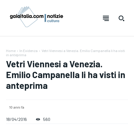
Home
In Evidenza
Vetri Viennesi a Venezia. Emilio Campanella li ha visti
in anteprima
Vetri Viennesi a Venezia.
Emilio Campanella li ha visti in
anteprima
10 anni fa
Testo:
Testo:
A-
A-
A+
A+
Reset
Reset
18/04/2016
560