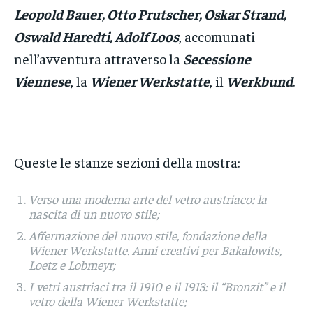
Leopold Bauer, Otto Prutscher, Oskar Strand,
Oswald Haredti, Adolf Loos
, accomunati
nell’avventura attraverso la
Secessione
Viennese
, la
Wiener Werkstatte
, il
Werkbund
.
Queste le stanze sezioni della mostra:
Verso una moderna arte del vetro austriaco: la
nascita di un nuovo stile;
Affermazione del nuovo stile, fondazione della
Wiener Werkstatte. Anni creativi per Bakalowits,
Loetz e Lobmeyr;
I vetri austriaci tra il 1910 e il 1913: il “Bronzit” e il
vetro della Wiener Werkstatte;