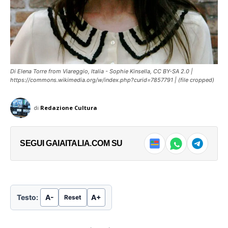
Raffaella, della figlia Teresa e dei familiari...
Raffaella, della figlia Teresa e dei familiari...
→
→
Di Elena Torre from Viareggio, Italia - Sophie Kinsella, CC BY-SA 2.0 |
https://commons.wikimedia.org/w/index.php?curid=7857791 | (file cropped)
di
Redazione Cultura
SEGUI GAIAITALIA.COM SU
Testo:
A-
A+
Reset