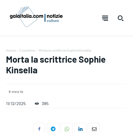
Home
Copertina
Morta la scrittrice Sophie Kinsella
Morta la scrittrice Sophie
Kinsella
8 mesi fa
Testo:
Testo:
A-
A-
A+
A+
Reset
Reset
11/12/2025
385
SUBSCRIBE
SUBSCRIBE