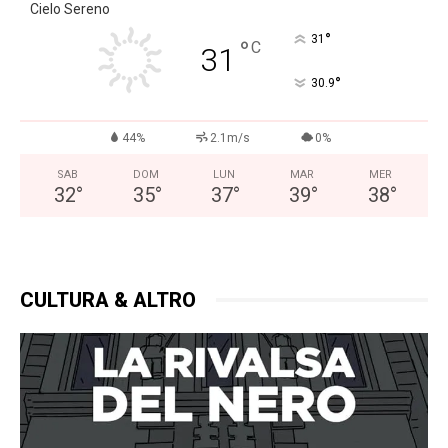
Cielo Sereno
°
31
°
C
31
°
30.9
44%
2.1m/s
0%
SAB
DOM
LUN
MAR
MER
32
°
35
°
37
°
39
°
38
°
CULTURA & ALTRO