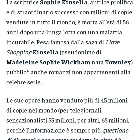
La scrittrice
Sophie Kinsella
, autrice prolifica
e di straordinario successo con milioni di copie
vendute in tutto il mondo, è morta all’età di 56
anni dopo una lunga lotta con una malattia
incurabile. Resa famosa dalla saga di
I love
Shopping
Kinsella
(pseudonimo di
Madeleine Sophie Wickham
nata
Townley
)
pubblicò anche romanzi non appartenenti alla
celebre serie
.
Le sue opere hanno venduto più di 45 milioni
di copie nel mondo (per telegiornali
sensazionalisti 55 milioni, per altri, 65 milioni,
perché l’informazione è sempre più
questione
di direttori
) e sono state tradotte in oltre 40