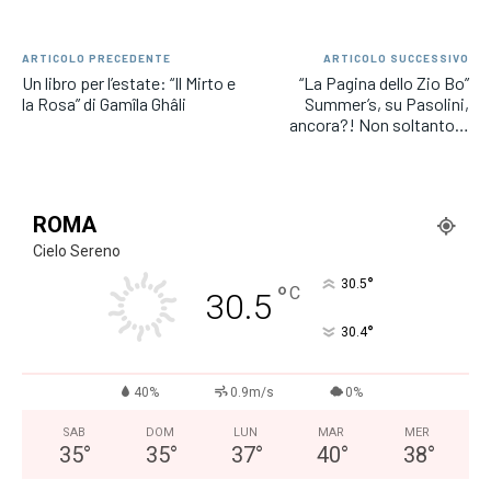
ARTICOLO PRECEDENTE
ARTICOLO SUCCESSIVO
Un libro per l’estate: “Il Mirto e
“La Pagina dello Zio Bo”
la Rosa” di Gamîla Ghâli
Summer’s, su Pasolini,
ancora?! Non soltanto…
ROMA
Cielo Sereno
°
30.5
°
C
30.5
°
30.4
40%
0.9m/s
0%
SAB
DOM
LUN
MAR
MER
35
°
35
°
37
°
40
°
38
°