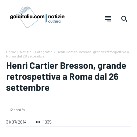
Home
Notizie
Fotografia
Henri Cartier Bresson, grande retrospettiva a
Roma dal 26 settembre
Henri Cartier Bresson, grande
retrospettiva a Roma dal 26
settembre
12 anni fa
Testo:
Testo:
A-
A-
A+
A+
Reset
Reset
31/07/2014
1035