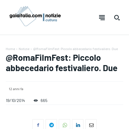
Home
Notizie
@RomaFilmFest: Piccolo abbecedario festivaliero. Due
@RomaFilmFest: Piccolo
abbecedario festivaliero. Due
12 anni fa
19/10/2014
665
Testo:
Testo:
A-
A-
A+
A+
Reset
Reset