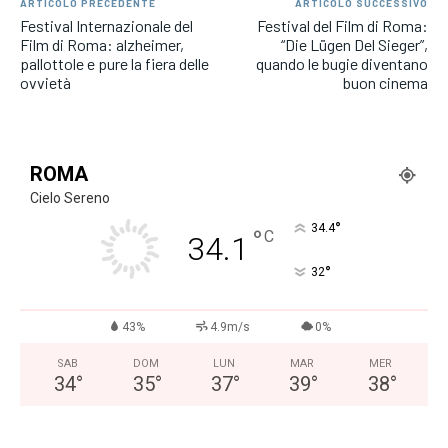
ARTICOLO PRECEDENTE
ARTICOLO SUCCESSIVO
Festival Internazionale del
Festival del Film di Roma:
Film di Roma: alzheimer,
“Die Lügen Del Sieger”,
pallottole e pure la fiera delle
quando le bugie diventano
ovvietà
buon cinema
ROMA
Cielo Sereno
°
34.4
°
C
34.1
°
32
43%
4.9m/s
0%
SAB
DOM
LUN
MAR
MER
34
°
35
°
37
°
39
°
38
°