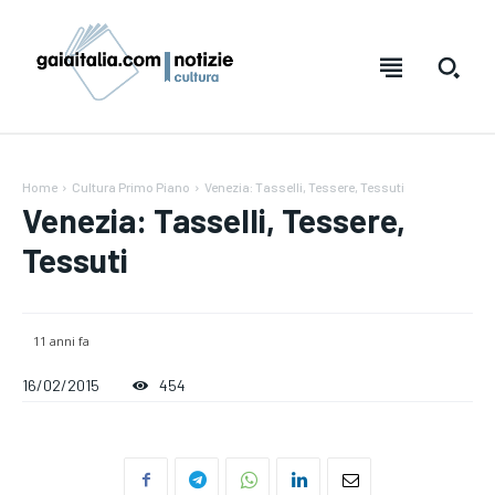
Home
Cultura Primo Piano
Venezia: Tasselli, Tessere, Tessuti
Venezia: Tasselli, Tessere,
Tessuti
11 anni fa
16/02/2015
454
Testo:
Testo:
A-
A-
A+
A+
Reset
Reset