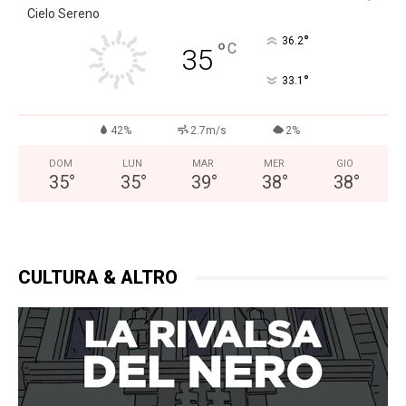
Cielo Sereno
°
36.2
°
C
35
°
33.1
42%
2.7m/s
2%
DOM
LUN
MAR
MER
GIO
35
°
35
°
39
°
38
°
38
°
CULTURA & ALTRO