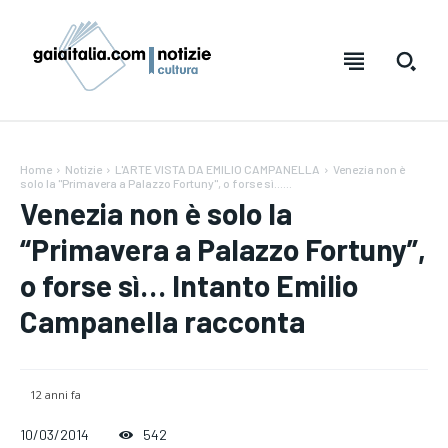
Home
Notizie
L'ARTE VISTA DA EMILIO CAMPANELLA
Venezia non è
solo la "Primavera a Palazzo Fortuny", o forse sì......
Venezia non è solo la
“Primavera a Palazzo Fortuny”,
o forse sì… Intanto Emilio
Campanella racconta
Testo:
Testo:
A-
A-
A+
A+
Reset
Reset
12 anni fa
SUBSCRIBE
SUBSCRIBE
10/03/2014
542