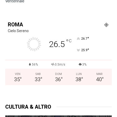
Ventennale
ROMA
Cielo Sereno
°
26.7
°
C
26.5
°
25.9
56%
0.5m/s
3%
VEN
SAB
DOM
LUN
MAR
35
°
33
°
36
°
38
°
40
°
CULTURA & ALTRO